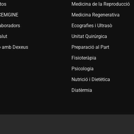
tos
Medicina de la Reproducció
l CEMGINE
Medicina Regenerativa
laboradors
Ecografies i Ultrasò
alut
Unitat Quirúrgica
ió amb Dexeus
Preparació al Part
Fisioteràpia
Psicologia
Nutrició i Dietètica
Diatèrmia