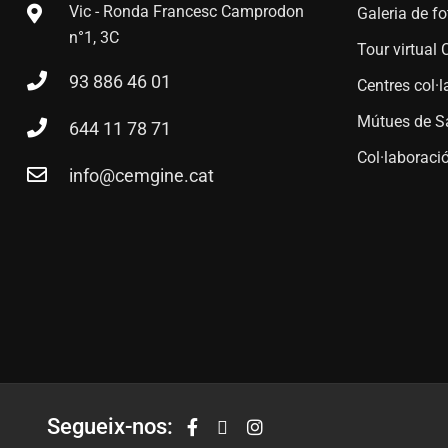
Vic - Ronda Francesc Camprodon
Galeria de fo
n°1, 3C
Tour virtua
93 886 46 01
Centres col·
Mútues de S
644 11 78 71
Col·laborac
info@cemgine.cat
Segueix-nos: