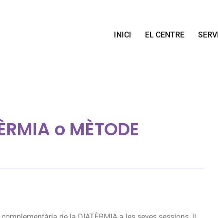
INICI
EL CENTRE
SERV
ÈRMIA o MÈTODE
ió complementària de la DIATÈRMIA a les seves sessions, li