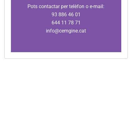
Pots contactar per telèfon o e-mail:
93 886 46 01
644 11 78 71
info@cemgine.cat