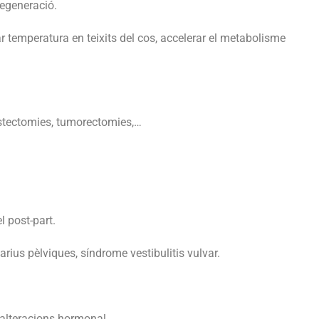
regeneració.
r temperatura en teixits del cos, accelerar el metabolisme
mastectomies, tumorectomies,…
l post-part.
rius pèlviques, síndrome vestibulitis vulvar.
alteracions hormonal.