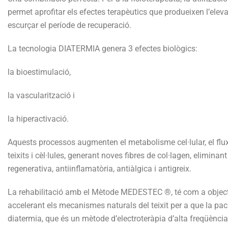
permet aprofitar els efectes terapèutics que produeixen l’elev
escurçar el període de recuperació.
La tecnologia DIATERMIA genera 3 efectes biològics:
la bioestimulació,
la vascularització i
la hiperactivació.
Aquests processos augmenten el metabolisme cel·lular, el flux 
teixits i cèl·lules, generant noves fibres de col·lagen, eliminan
regenerativa, antiinflamatòria, antiàlgica i antigreix.
La rehabilitació amb el Mètode MEDESTEC ®, té com a objectiu
accelerant els mecanismes naturals del teixit per a que la pac
diatermia, que és un mètode d’electroteràpia d’alta freqüència, 