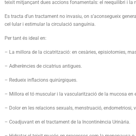
teixit mitjançant dues accions fonamentals: el reequilibri i la 
Es tracta d’un tractament no invasiu, on s’aconsegueix genera
cel·lular i estimular la circulació sanguínia.
Per tant és ideal en:
– La millora de la cicatrització: en cesàries, episiotomies, 
– Adherències de cicatrius antigues.
– Redueix inflacions quirúrgiques.
– Millora el tó muscular i la vascularització de la mucosa en e
– Dolor en les relacions sexuals, menstruació, endometriosi, va
– Coadjuvant en el tractament de la Incontinència Urinària.
– Hidratar el teixit mucós en processos com la menopausa o 