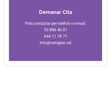
Demanar Cita
Pots contactar per telèfon o e-mail:
93 886 46 01
644 11 78 71
info@cemgine.cat