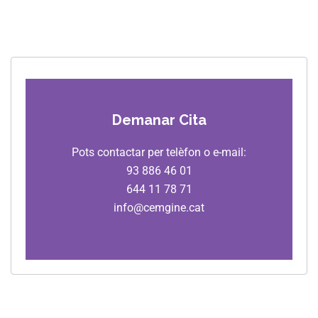
Demanar Cita
Pots contactar per telèfon o e-mail:
93 886 46 01
644 11 78 71
info@cemgine.cat