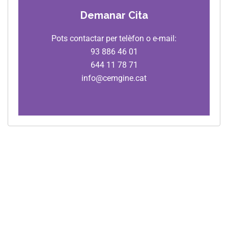
Demanar Cita
Pots contactar per telèfon o e-mail:
93 886 46 01
644 11 78 71
info@cemgine.cat