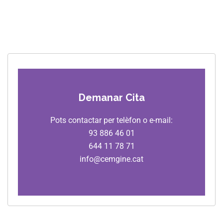
Demanar Cita
Pots contactar per telèfon o e-mail:
93 886 46 01
644 11 78 71
info@cemgine.cat