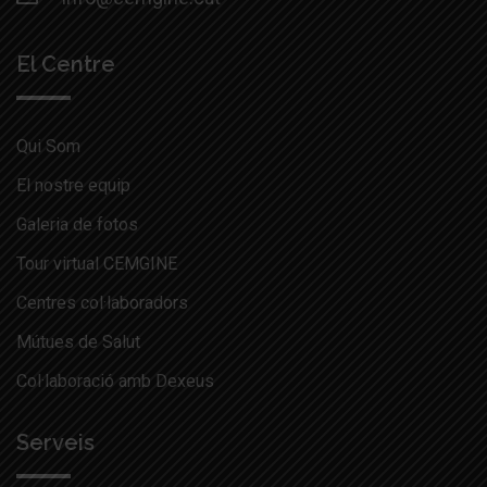
El Centre
Qui Som
El nostre equip
Galeria de fotos
Tour virtual CEMGINE
Centres col·laboradors
Mútues de Salut
Col·laboració amb Dexeus
Serveis