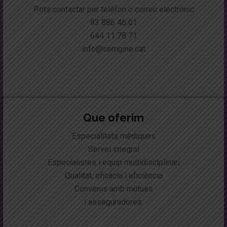
Pots contactar per telèfon o correu electrònic
93 886 46 01
644 11 78 71
info@cemgine.cat
Que oferim
Especialitats mèdiques
Servei integral
Especialistes i equip multidisciplinari
Qualitat, eficàcia i eficiència
Convenis amb mútues
i asseguradores.