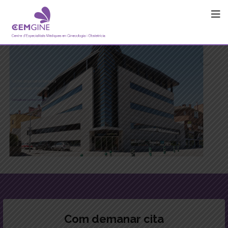
Centre d'Especialitats Mèdiques
en Ginecologia i Obstetrícia
Consulta els nostres serveis
Com demanar cita