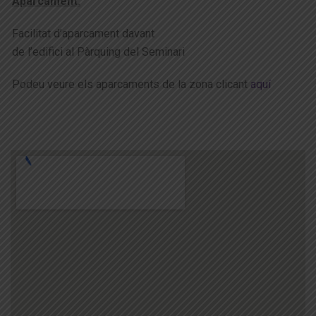
Aparcament:
Facilitat d’aparcament davant
de l’edifici al Pàrquing del Seminari
Podeu veure els aparcaments de la zona clicant
aquí