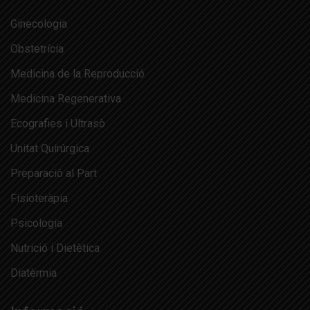
Ginecologia
Obstetrícia
Medicina de la Reproducció
Medicina Regenerativa
Ecografies i Ultrasò
Unitat Quirúrgica
Preparació al Part
Fisioteràpia
Psicologia
Nutrició i Dietètica
Diatèrmia