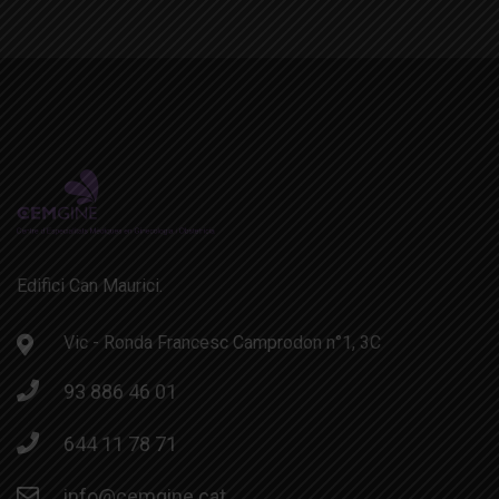
Edifici Can Maurici.
Vic - Ronda Francesc Camprodon n°1, 3C
93 886 46 01
644 11 78 71
info@cemgine.cat