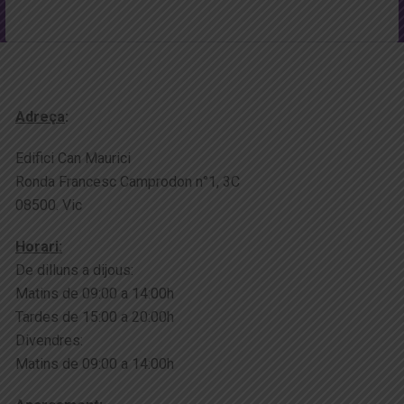
Adreça
:
Edifici Can Maurici
Ronda Francesc Camprodon n°1, 3C
08500. Vic
Horari:
De dilluns a dijous:
Matins de 09:00 a 14:00h
Tardes de 15:00 a 20:00h
Divendres:
Matins de 09:00 a 14:00h