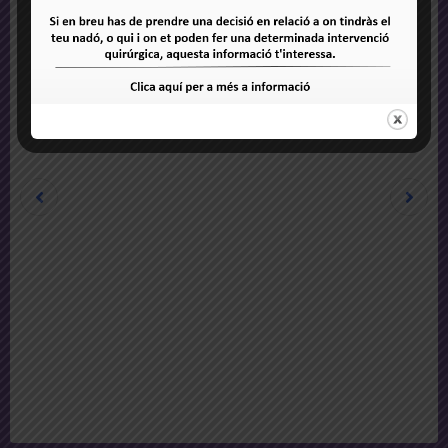
Profa T
Fantàstic lloc. Hi vaig anar recomanada quan
estava embarassada de la meva filla, ja que
vaig tenir alguns problemes amb el meu
embaràs i em van agafar de la mà i van
treballar amb mi a cada pas del camí. No
podria estar més contenta dels seus serveis,
des de les recepcionistes fins al gerent, tots
estan allà per tu. ¡No puc no recomanar-los!