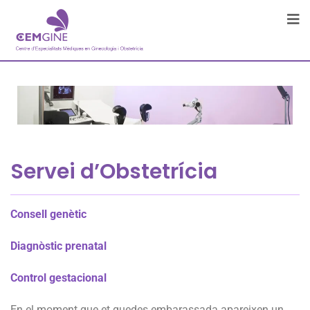
Servei d’Obstetrícia
Consell genètic
Diagnòstic prenatal
Control gestacional
En el moment que et quedes embarassada apareixen un