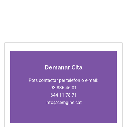
Demanar Cita
Pots contactar per telèfon o e-mail:
93 886 46 01
644 11 78 71
info@cemgine.cat